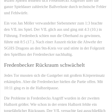
letzten Spielen leisteten sich Fredenbecks Angreifer über die
ganze Spieldauer zahlreiche Ballverluste durch technische Fehler
und Fehlwürfe.
Ein von Jan Möller verwandelter Siebenmeter zum 1:3 brachte
den VfL ins Spiel. Der VfL glich aus und ging mit 4:3 (10.) in
Führung. Fredenbeck schien nun die Oberhand zu gewinnen,
führte mit 8:5 (17.). Nach einer Auszeit rückte die Abwehr der
SGHS Dragons an den 9m-Kreis vor und störte in der Folgezeit
den Spielfluss der Fredenbecker nachhaltig.
Fredenbecker Rückraum schwächelt
Jedes Tor mussten sich die Gastgeber mit großem Körpereinsatz
erkämpfen. Aber die Fredenbecker hielten die Partie offen. Mit
10:11 ging es in die Halbzeitpause.
Die Probleme in Fredenbecks Angriff wurden in der zweiten
Halbzeit größer. Wie schon in der ersten Halbzeit fehlte ein
torgefährlicher Rückraum. Der VfL versuchte fast ausschließlich