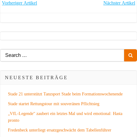
POST
POST
Vorheriger Artikel
Nächster Artikel
NAVIGATION
NAVIGATION
Search
for:
NEUESTE BEITRÄGE
Stade 21 unterstützt Tanzsport Stade beim Formationswochenende
Stade startet Rettungstour mit souveränen Pflichtsieg
„VfL-Legende“ zaubert ein letztes Mal und wird emotional: Hasta
pronto
Fredenbeck unterliegt ersatzgeschwächt dem Tabellenführer