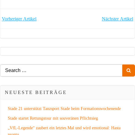
POST
POST
Vorheriger Artikel
Nächster Artikel
NAVIGATION
NAVIGATION
Search
for:
NEUESTE BEITRÄGE
Stade 21 unterstützt Tanzsport Stade beim Formationswochenende
Stade startet Rettungstour mit souveränen Pflichtsieg
„VfL-Legende“ zaubert ein letztes Mal und wird emotional: Hasta
pronto