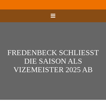
Zum
Inhalt
springen
FREDENBECK SCHLIESST D
IE SAISON ALS V
IZEMEISTER 2025 AB