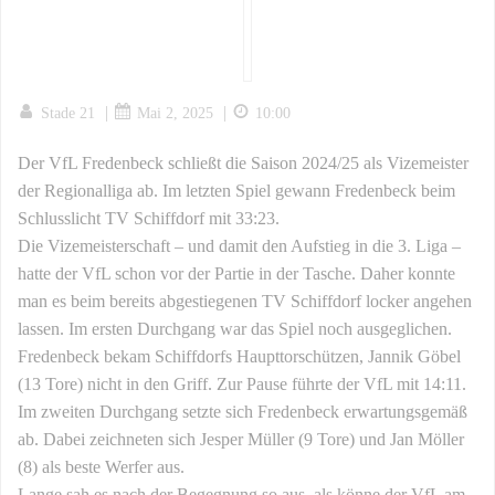
|
|
Stade 21
Mai 2, 2025
10:00
Der VfL Fredenbeck schließt die Saison 2024/25 als Vizemeister
der Regionalliga ab. Im letzten Spiel gewann Fredenbeck beim
Schlusslicht TV Schiffdorf mit 33:23.
Die Vizemeisterschaft – und damit den Aufstieg in die 3. Liga –
hatte der VfL schon vor der Partie in der Tasche. Daher konnte
man es beim bereits abgestiegenen TV Schiffdorf locker angehen
lassen. Im ersten Durchgang war das Spiel noch ausgeglichen.
Fredenbeck bekam Schiffdorfs Haupttorschützen, Jannik Göbel
(13 Tore) nicht in den Griff. Zur Pause führte der VfL mit 14:11.
Im zweiten Durchgang setzte sich Fredenbeck erwartungsgemäß
ab. Dabei zeichneten sich Jesper Müller (9 Tore) und Jan Möller
(8) als beste Werfer aus.
Lange sah es nach der Begegnung so aus, als könne der VfL am