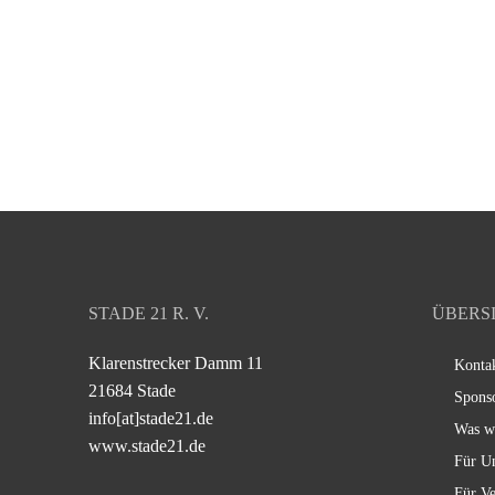
STADE 21 R. V.
ÜBERS
Klarenstrecker Damm 11
Konta
21684 Stade
Spons
info[at]stade21.de
Was w
www.stade21.de
Für U
Für Ve