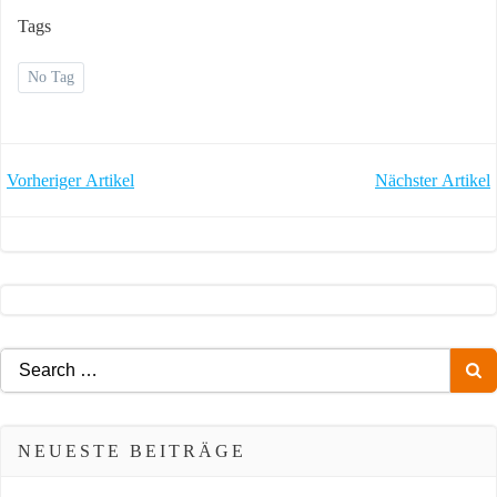
Tags
No Tag
POST
POST
Vorheriger Artikel
Nächster Artikel
NAVIGATION
NAVIGATION
Search
for:
NEUESTE BEITRÄGE