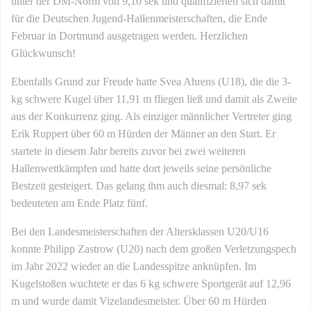
unter der DM-Norm von 9,10 sek und qualifizierten sich damit
für die Deutschen Jugend-Hallenmeisterschaften, die Ende
Februar in Dortmund ausgetragen werden. Herzlichen
Glückwunsch!
Ebenfalls Grund zur Freude hatte Svea Ahrens (U18), die die 3-
kg schwere Kugel über 11,91 m fliegen ließ und damit als Zweite
aus der Konkurrenz ging. Als einziger männlicher Vertreter ging
Erik Ruppert über 60 m Hürden der Männer an den Start. Er
startete in diesem Jahr bereits zuvor bei zwei weiteren
Hallenwettkämpfen und hatte dort jeweils seine persönliche
Bestzeit gesteigert. Das gelang ihm auch diesmal: 8,97 sek
bedeuteten am Ende Platz fünf.
Bei den Landesmeisterschaften der Altersklassen U20/U16
konnte Philipp Zastrow (U20) nach dem großen Verletzungspech
im Jahr 2022 wieder an die Landesspitze anknüpfen. Im
Kugelstoßen wuchtete er das 6 kg schwere Sportgerät auf 12,96
m und wurde damit Vizelandesmeister. Über 60 m Hürden