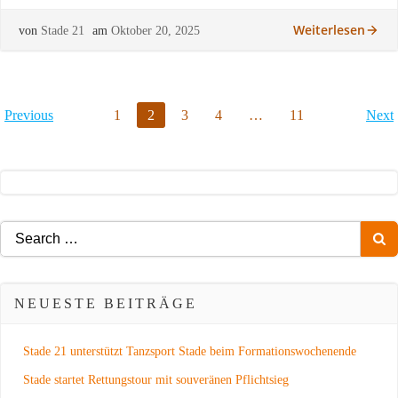
Weiterlesen
von
Stade 21
am
Oktober 20, 2025
POSTS
POSTS
P
Page
Page
Page
Page
Page
Previous
1
2
3
4
…
11
Next
NAVIGATION
NAVIGATION
N
Search
for:
NEUESTE BEITRÄGE
Stade 21 unterstützt Tanzsport Stade beim Formationswochenende
Stade startet Rettungstour mit souveränen Pflichtsieg