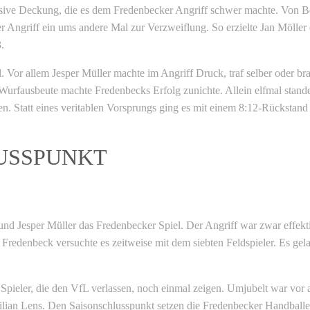
fensive Deckung, die es dem Fredenbecker Angriff schwer machte. Von 
r Angriff ein ums andere Mal zur Verzweiflung. So erzielte Jan Möller e
.
. Vor allem Jesper Müller machte im Angriff Druck, traf selber oder br
e Wurfausbeute machte Fredenbecks Erfolg zunichte. Allein elfmal stand
n. Statt eines veritablen Vorsprungs ging es mit einem 8:12-Rückstand 
LUSSPUNKT
und Jesper Müller das Fredenbecker Spiel. Der Angriff war zwar effekti
 Fredenbeck versuchte es zeitweise mit dem siebten Feldspieler. Es gel
 Spieler, die den VfL verlassen, noch einmal zeigen. Umjubelt war vor 
ilian Lens. Den Saisonschlusspunkt setzen die Fredenbecker Handball