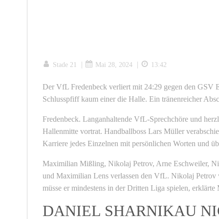
|
|
Stade 21
Mai 28, 2024
13:42
Der VfL Fredenbeck verliert mit 24:29 gegen den GSV E
Schlusspfiff kaum einer die Halle. Ein tränenreicher Abs
Fredenbeck. Langanhaltende VfL-Sprechchöre und herzlic
Hallenmitte vortrat. Handballboss Lars Müller verabschied
Karriere jedes Einzelnen mit persönlichen Worten und übe
Maximilian Mißling, Nikolaj Petrov, Arne Eschweiler, N
und Maximilian Lens verlassen den VfL. Nikolaj Petrov w
müsse er mindestens in der Dritten Liga spielen, erklärte 
DANIEL SHARNIKAU N