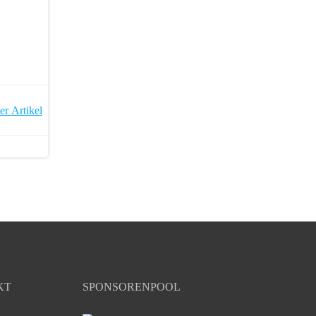
er Artikel
KT
SPONSORENPOOL