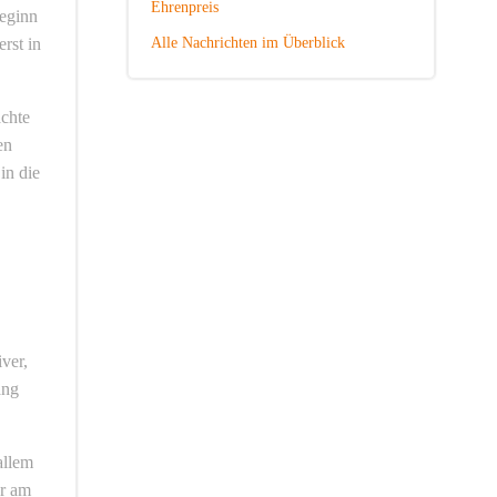
Ehrenpreis
Beginn
rst in
Alle Nachrichten im Überblick
achte
en
in die
ver,
ang
allem
er am