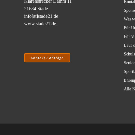
Klarenstrecker Damm 11
Konta
21684 Stade
Spons
info[at]stade21.de
Was w
www.stade21.de
Für U
Für Ve
Lauf d
Schuls
Kontakt / Anfrage
Senior
Sportl
Ehrenp
Alle N