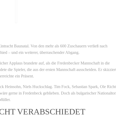
intracht Baunatal. Von den mehr als 600 Zuschauern verließ nach
chied – und ein weiterer, überraschender Abgang.
her Applaus brandete auf, als die Fredenbecker Mannschaft in die
ete die Spieler, die aus der ersten Mannschaft ausscheiden. Er skizzier
rreichte ein Präsent.
ick Heinsohn, Niels Huckschlag. Tim Fock, Sebastian Spark, Ole Richt
äre gerne in Fredenbeck geblieben. Doch als bulgarischer Nationaltor
Müller.
ICHT VERABSCHIEDET